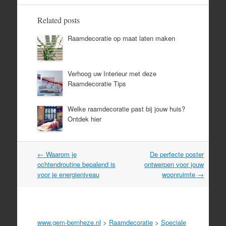
Related posts
Raamdecoratie op maat laten maken
Verhoog uw Interieur met deze
Raamdecoratie Tips
Welke raamdecoratie past bij jouw huis?
Ontdek hier
Post
←
Waarom je
De perfecte poster
navigation
ochtendroutine bepalend is
ontwerpen voor jouw
voor je energieniveau
woonruimte
→
www.gem-bernheze.nl
>
Raamdecoratie
>
Speciale