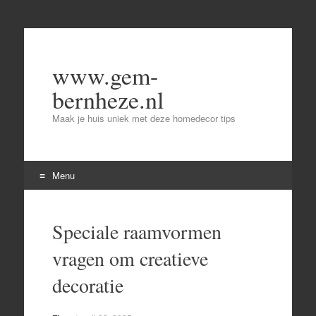
www.gem-
bernheze.nl
Maak je huis uniek met deze homedecor tips
Menu
Skip
to
Speciale raamvormen
content
vragen om creatieve
decoratie