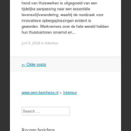
trend van thuiswerken is uitgegroeid van een
tijdelijke aanpassing naar een essentiële
levensstijlverandering, waarbij de noodzaak voor
innovatieve opbergoplossingen evident is
geworden. Werknemers over de hele wereld hebben
hun thuiskantoren omarmd en…
juni 3, 2026
in
Interieur
.
Post
←
Older posts
navigation
www.gem-bernheze.nl
>
Interieur
Search
Recente berichten