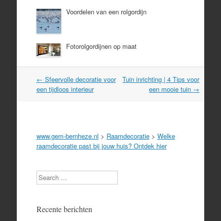
Voordelen van een rolgordijn
Fotorolgordijnen op maat
Post
←
Sfeervolle decoratie voor
Tuin inrichting | 4 Tips voor
navigation
een tijdloos interieur
een mooie tuin
→
www.gem-bernheze.nl
>
Raamdecoratie
>
Welke
raamdecoratie past bij jouw huis? Ontdek hier
Search
Recente berichten