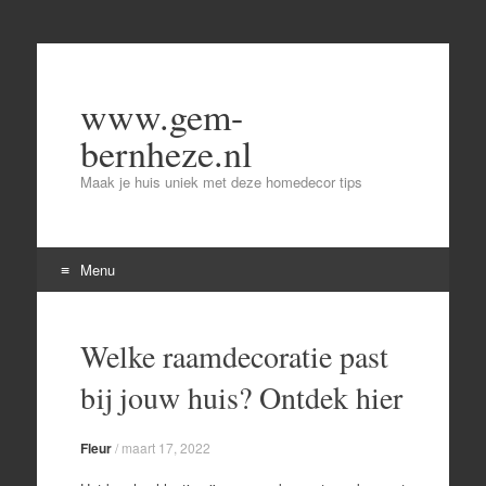
www.gem-
bernheze.nl
Maak je huis uniek met deze homedecor tips
Menu
Skip
to
Welke raamdecoratie past
content
bij jouw huis? Ontdek hier
Fleur
/
maart 17, 2022