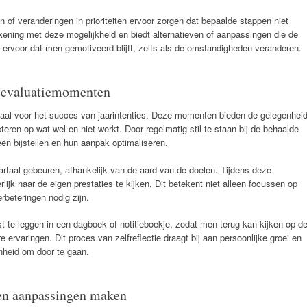
f veranderingen in prioriteiten ervoor zorgen dat bepaalde stappen niet
ekening met deze mogelijkheid en biedt alternatieven of aanpassingen die de
t ervoor dat men gemotiveerd blijft, zelfs als de omstandigheden veranderen.
e evaluatiemomenten
iaal voor het succes van jaarintenties. Deze momenten bieden de gelegenhei
teren op wat wel en niet werkt. Door regelmatig stil te staan bij de behaalde
eën bijstellen en hun aanpak optimaliseren.
artaal gebeuren, afhankelijk van de aard van de doelen. Tijdens deze
ijk naar de eigen prestaties te kijken. Dit betekent niet alleen focussen op
beteringen nodig zijn.
 te leggen in een dagboek of notitieboekje, zodat men terug kan kijken op d
 ervaringen. Dit proces van zelfreflectie draagt bij aan persoonlijke groei en
enheid om door te gaan.
en aanpassingen maken