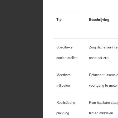
Tip
Beschrijving
Specifieke
Zorg dat je jaarinte
doelen stellen
concreet zijn.
Meetbare
Definieer tussenti
mijlpalen
voortgang te meten
Realistische
Plan haalbare sta
planning
tijd en middelen.