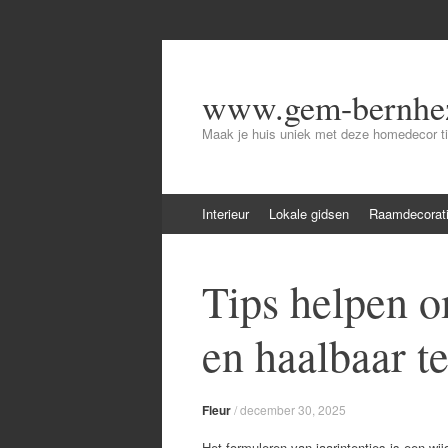
www.gem-bernhez
Maak je huis uniek met deze homedecor t
Skip
Interieur
Lokale gidsen
Raamdecorat
to
content
Tips helpen om
en haalbaar t
Fleur
/
december 30, 2025
Het formuleren van jaarintenties is een wij