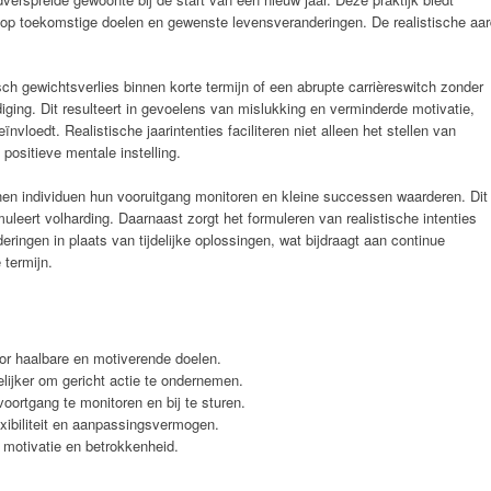
 op toekomstige doelen en gewenste levensveranderingen. De realistische aar
isch gewichtsverlies binnen korte termijn of een abrupte carrièreswitch zonder
ging. Dit resulteert in gevoelens van mislukking en verminderde motivatie,
loedt. Realistische jaarintenties faciliteren niet alleen het stellen van
positieve mentale instelling.
nen individuen hun vooruitgang monitoren en kleine successen waarderen. Dit
muleert volharding. Daarnaast zorgt het formuleren van realistische intenties
deringen in plaats van tijdelijke oplossingen, wat bijdraagt aan continue
 termijn.
oor haalbare en motiverende doelen.
ijker om gericht actie te ondernemen.
oortgang te monitoren en bij te sturen.
ibiliteit en aanpassingsvermogen.
 motivatie en betrokkenheid.