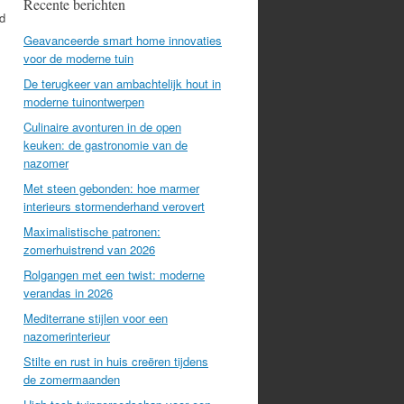
Recente berichten
d
Geavanceerde smart home innovaties
voor de moderne tuin
De terugkeer van ambachtelijk hout in
moderne tuinontwerpen
Culinaire avonturen in de open
keuken: de gastronomie van de
nazomer
Met steen gebonden: hoe marmer
interieurs stormenderhand verovert
Maximalistische patronen:
zomerhuistrend van 2026
Rolgangen met een twist: moderne
verandas in 2026
Mediterrane stijlen voor een
nazomerinterieur
Stilte en rust in huis creëren tijdens
de zomermaanden