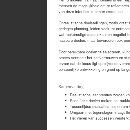
mensen de mogelijkheid om te reflecteren
van deze intenties is echter essentieel.
Onrealistische doelstellingen, zoals drast
gedegen planning, leiden vaak tot ontmoedi
wat toekomstige succeskansen negatief beïnv
haalbare doelen, maar bevorderen ook een 
Door bereikbare doelen te selecteren, kun
proces versterkt het zelfvertrouwen en sti
ervoor dat de focus ligt op blijvende veran
persoonlijke ontwikkeling en groei op lange
Samenvatting
Realistische jaarintenties zorgen v
Specifieke doelen maken het makkel
Tussentijdse evaluaties helpen om v
Omgaan met tegenslagen vraagt flex
Het vieren van successen versterkt