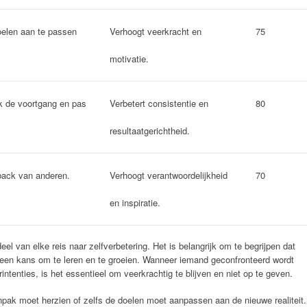
elen aan te passen
Verhoogt veerkracht en
75
motivatie.
k de voortgang en pas
Verbetert consistentie en
80
resultaatgerichtheid.
back van anderen.
Verhoogt verantwoordelijkheid
70
en inspiratie.
el van elke reis naar zelfverbetering. Het is belangrijk om te begrijpen dat
r een kans om te leren en te groeien. Wanneer iemand geconfronteerd wordt
intenties, is het essentieel om veerkrachtig te blijven en niet op te geven.
npak moet herzien of zelfs de doelen moet aanpassen aan de nieuwe realiteit.