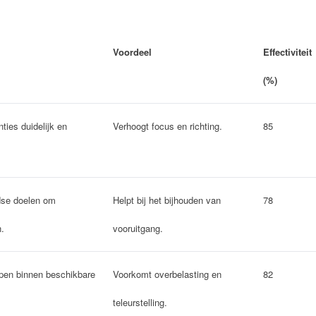
Voordeel
Effectiviteit
(%)
nties duidelijk en
Verhoogt focus en richting.
85
jdse doelen om
Helpt bij het bijhouden van
78
.
vooruitgang.
ppen binnen beschikbare
Voorkomt overbelasting en
82
teleurstelling.