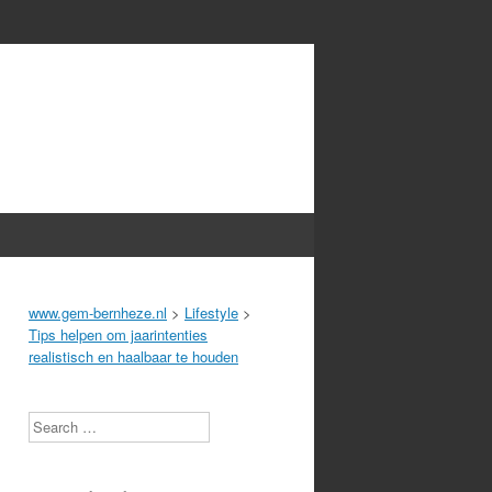
www.gem-bernheze.nl
>
Lifestyle
>
Tips helpen om jaarintenties
realistisch en haalbaar te houden
Search