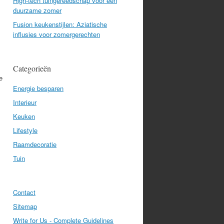
High-tech tuingereedschap voor een
duurzame zomer
Fusion keukenstijlen: Aziatische
influsies voor zomergerechten
Categorieën
e
Energie besparen
Interieur
Keuken
Lifestyle
Raamdecoratie
Tuin
Contact
Sitemap
Write for Us - Complete Guidelines