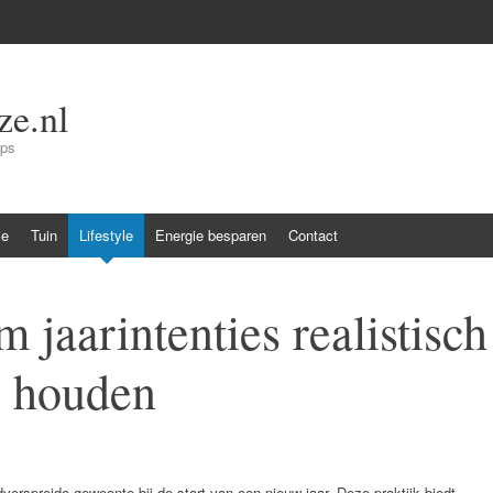
e.nl
ips
ie
Tuin
Lifestyle
Energie besparen
Contact
 jaarintenties realistisch
e houden
dverspreide gewoonte bij de start van een nieuw jaar. Deze praktijk biedt