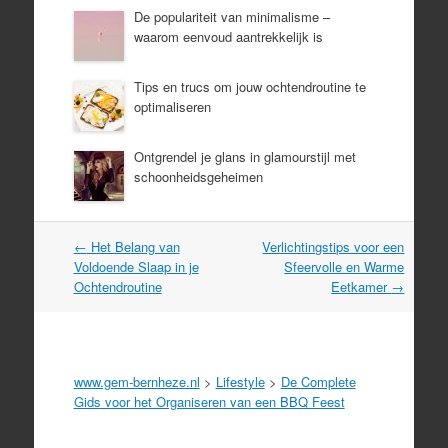
De populariteit van minimalisme –
waarom eenvoud aantrekkelijk is
Tips en trucs om jouw ochtendroutine te
optimaliseren
Ontgrendel je glans in glamourstijl met
schoonheidsgeheimen
Post
←
Het Belang van
Verlichtingstips voor een
navigation
Voldoende Slaap in je
Sfeervolle en Warme
Ochtendroutine
Eetkamer
→
www.gem-bernheze.nl
>
Lifestyle
>
De Complete
Gids voor het Organiseren van een BBQ Feest