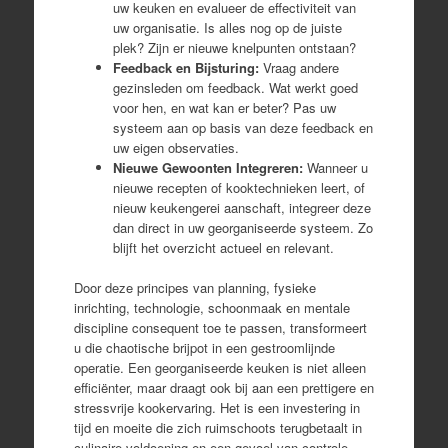
uw keuken en evalueer de effectiviteit van
uw organisatie. Is alles nog op de juiste
plek? Zijn er nieuwe knelpunten ontstaan?
Feedback en Bijsturing:
Vraag andere
gezinsleden om feedback. Wat werkt goed
voor hen, en wat kan er beter? Pas uw
systeem aan op basis van deze feedback en
uw eigen observaties.
Nieuwe Gewoonten Integreren:
Wanneer u
nieuwe recepten of kooktechnieken leert, of
nieuw keukengerei aanschaft, integreer deze
dan direct in uw georganiseerde systeem. Zo
blijft het overzicht actueel en relevant.
Door deze principes van planning, fysieke
inrichting, technologie, schoonmaak en mentale
discipline consequent toe te passen, transformeert
u die chaotische brijpot in een gestroomlijnde
operatie. Een georganiseerde keuken is niet alleen
efficiënter, maar draagt ook bij aan een prettigere en
stressvrije kookervaring. Het is een investering in
tijd en moeite die zich ruimschoots terugbetaalt in
culinaire voldoening en een gevoel van controle.