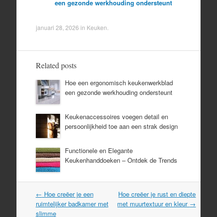
een gezonde werkhouding ondersteunt
januari 28, 2026
in
Keuken
.
Related posts
Hoe een ergonomisch keukenwerkblad
een gezonde werkhouding ondersteunt
Keukenaccessoires voegen detail en
persoonlijkheid toe aan een strak design
Functionele en Elegante
Keukenhanddoeken – Ontdek de Trends
Post
←
Hoe creëer je een
Hoe creëer je rust en diepte
navigation
ruimtelijker badkamer met
met muurtextuur en kleur
→
slimme