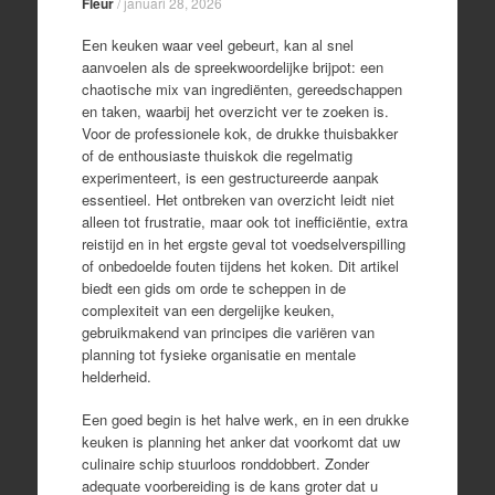
Fleur
/
januari 28, 2026
Een keuken waar veel gebeurt, kan al snel
aanvoelen als de spreekwoordelijke brijpot: een
chaotische mix van ingrediënten, gereedschappen
en taken, waarbij het overzicht ver te zoeken is.
Voor de professionele kok, de drukke thuisbakker
of de enthousiaste thuiskok die regelmatig
experimenteert, is een gestructureerde aanpak
essentieel. Het ontbreken van overzicht leidt niet
alleen tot frustratie, maar ook tot inefficiëntie, extra
reistijd en in het ergste geval tot voedselverspilling
of onbedoelde fouten tijdens het koken. Dit artikel
biedt een gids om orde te scheppen in de
complexiteit van een dergelijke keuken,
gebruikmakend van principes die variëren van
planning tot fysieke organisatie en mentale
helderheid.
Een goed begin is het halve werk, en in een drukke
keuken is planning het anker dat voorkomt dat uw
culinaire schip stuurloos ronddobbert. Zonder
adequate voorbereiding is de kans groter dat u