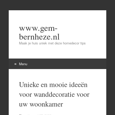
www.gem-
bernheze.nl
Maak je huis uniek met deze homedecor tips
Menu
Skip
to
Unieke en mooie ideeën
content
voor wanddecoratie voor
uw woonkamer