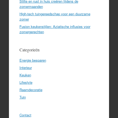
Stilte en rust in huis creëren tijdens de
zomermaanden
High-tech tuingereedschap voor een duurzame
zomer
Fusion keukenstijlen: Aziatische influsies voor
zomergerechten
Categorieën
Energie besparen
Interieur
Keuken
Lifestyle
Raamdecoratie
Tuin
Contact