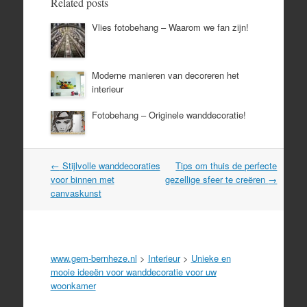
Related posts
Vlies fotobehang – Waarom we fan zijn!
Moderne manieren van decoreren het
interieur
Fotobehang – Originele wanddecoratie!
Post
←
Stijlvolle wanddecoraties
Tips om thuis de perfecte
navigation
voor binnen met
gezellige sfeer te creëren
→
canvaskunst
www.gem-bernheze.nl
>
Interieur
>
Unieke en
mooie ideeën voor wanddecoratie voor uw
woonkamer