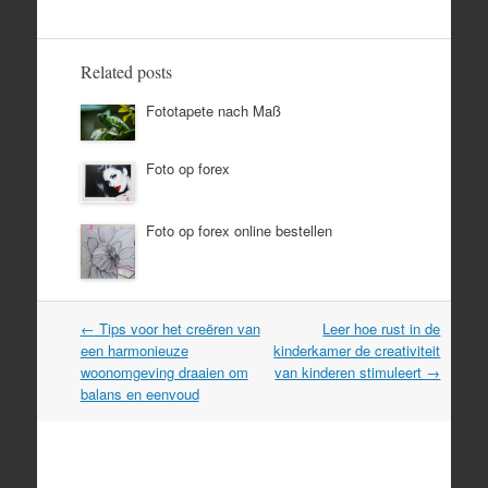
Related posts
Fototapete nach Maß
Foto op forex
Foto op forex online bestellen
Post
←
Tips voor het creëren van
Leer hoe rust in de
navigation
een harmonieuze
kinderkamer de creativiteit
woonomgeving draaien om
van kinderen stimuleert
→
balans en eenvoud