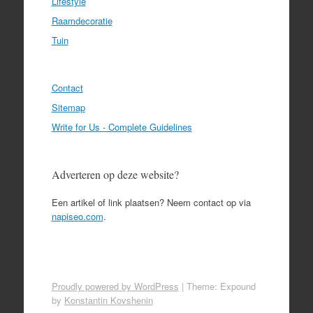
Lifestyle
Raamdecoratie
Tuin
Contact
Sitemap
Write for Us - Complete Guidelines
Adverteren op deze website?
Een artikel of link plaatsen? Neem contact op via
napiseo.com
.
Proudly powered by WordPress
|
Theme: Expound
by
Konstantin Kovshenin