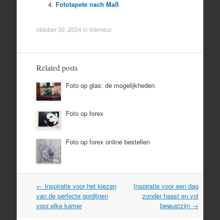
Fototapete nach Maß
oktober 30, 2024
in
Interieur
.
Related posts
Foto op glas: de mogelijkheden
Foto op forex
Foto op forex online bestellen
Post
←
Inspiratie voor het kiezen
Inspiratie voor een dag
navigation
van de perfecte gordijnen
zonder haast en vol
voor elke kamer
bewustzijn
→