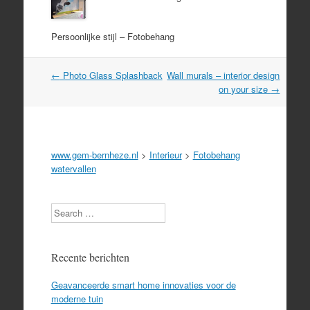
Persoonlijke stijl – Fotobehang
Post
←
Photo Glass Splashback
Wall murals – interior design
navigation
on your size
→
www.gem-bernheze.nl
>
Interieur
>
Fotobehang
watervallen
Search
Recente berichten
Geavanceerde smart home innovaties voor de
moderne tuin