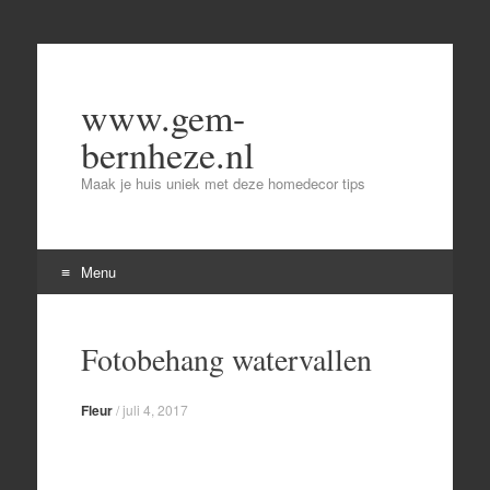
www.gem-
bernheze.nl
Maak je huis uniek met deze homedecor tips
Menu
Skip
to
Fotobehang watervallen
content
Fleur
/
juli 4, 2017