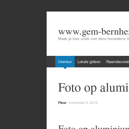
www.gem-bernhez
Maak je huis uniek met deze homedecor t
Skip
Interieur
Lokale gidsen
Raamdecorat
to
content
Foto op alumi
Fleur
/
november 3, 2016
Foto op aluminium