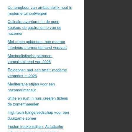
De terugkeer van ambachtelijk hout in
moderne tuinontwerpen
Culinaire avonturen in de open
keuken: de gastronomie van de
nazomer
Met steen gebonden: hoe marmer
interieurs stormenderhand verovert
Maximalistische patronen:
zomerhuistrend van 2026
Rolgangen met een twist: moderne
verandas in 2026
Mediterrane stijlen voor een
nazomerinterieur
Stilte en rust in huis creëren tijdens
de zomermaanden
High-tech tuingereedschap voor een
duurzame zomer
Fusion keukenstijlen: Aziatische