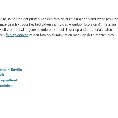
um, is het feit dat printen van een foto op aluminium een verbluffend resultaa
rmate geschikt voor het bedrukken van foto’s, waardoor foto’s op dit materiaal
 uit zien. En wil je jouw favoriete foto toch liever op ander materiaal laten
 een
foto op canvas
of een foto op aluminium en maak op deze manier jouw
a in ‪Sevilla‬
eit
n opvallend
luminium