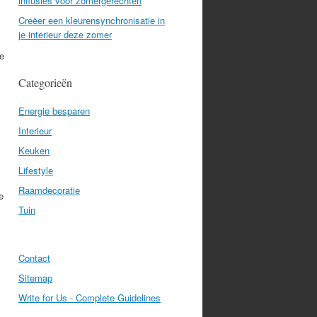
influsies voor zomergerechten
Creëer een kleurensynchronisatie in
je interieur deze zomer
de
Categorieën
Energie besparen
Interieur
Keuken
Lifestyle
Raamdecoratie
e
Tuin
Contact
Sitemap
Write for Us - Complete Guidelines