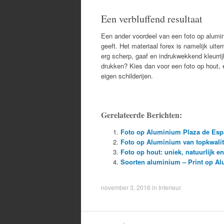
Een verbluffend resultaat
Een ander voordeel van een foto op alumini
geeft. Het materiaal forex is namelijk uite
erg scherp, gaaf en indrukwekkend kleurrijk
drukken? Kies dan voor een foto op hout,
eigen schilderijen.
Gerelateerde Berichten:
Foto op Aluminium Plaza de Espan
Foto op Aluminium van topkwalit
Foto op hout: uniek, natuurlijk e
Soorten aluminium – Print op A
november 3, 2016
in
Interieur
.