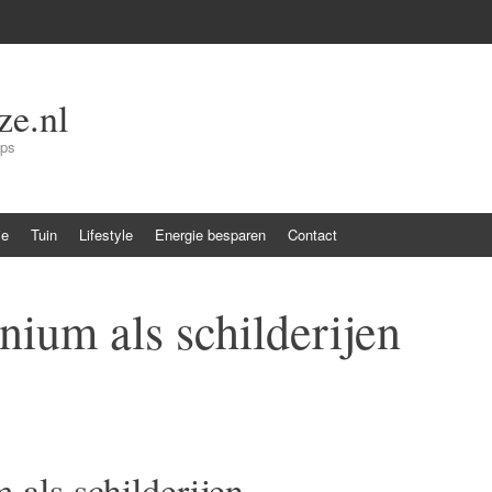
e.nl
ips
ie
Tuin
Lifestyle
Energie besparen
Contact
nium als schilderijen
 als schilderijen