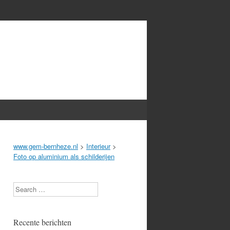
www.gem-bernheze.nl
>
Interieur
>
Foto op aluminium als schilderijen
Search
Recente berichten