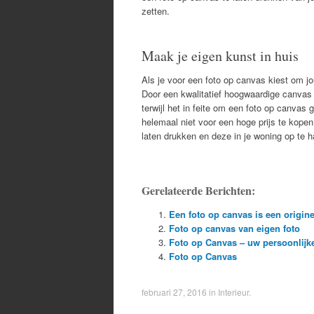
zetten.
Maak je eigen kunst in huis
Als je voor een foto op canvas kiest om jou
Door een kwalitatief hoogwaardige canvas 
terwijl het in feite om een foto op canvas
helemaal niet voor een hoge prijs te kop
laten drukken en deze in je woning op te 
Gerelateerde Berichten:
Een foto op canvas is een origin
Foto op canvas van eigen foto
Foto op Canvas – uw persoonlijk
Foto op Canvas
februari 27, 2016
in
Interieur
.