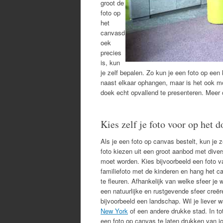
groot de
foto op
het
canvasd
oek
precies
is, kun
je zelf bepalen. Zo kun je een foto op ee
naast elkaar ophangen, maar is het ook mo
doek echt opvallend te presenteren. Meer 
Kies zelf je foto voor op het 
Als je een foto op canvas bestelt, kun je 
foto kiezen uit een groot aanbod met diver
moet worden. Kies bijvoorbeeld een foto v
familiefoto met de kinderen en hang het 
te fleuren. Afhankelijk van welke sfeer je w
een natuurlijke en rustgevende sfeer creë
bijvoorbeeld een landschap. Wil je liever 
New York
of een andere drukke stad. In to
een foto op canvas te laten drukken van j