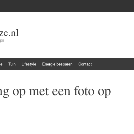
e.nl
ips
ie
Tuin
Lifestyle
Energie besparen
Contact
ng op met een foto op