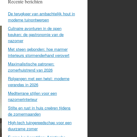
Recente berichten
De terugkeer van ambachtelijk hout in
moderne tuinontwerpen
Culinaire avonturen in de open
keuken: de gastronomie van de
nazomer
Met steen gebonden: hoe marmer
interieurs stormenderhand verovert
Maximalistische patronen:
zomerhuistrend van 2026
Rolgangen met een twist: moderne
verandas in 2026
Mediterrane stijlen voor een
nazomerinterieur
Stilte en rust in huis creëren tijdens
de zomermaanden
High-tech tuingereedschap voor een
duurzame zomer