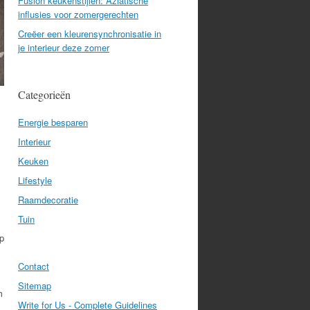
Fusion keukenstijlen: Aziatische
influsies voor zomergerechten
Creëer een kleurensynchronisatie in
je interieur deze zomer
Categorieën
Energie besparen
Interieur
Keuken
Lifestyle
Raamdecoratie
Tuin
p
Contact
Sitemap
m
Write for Us - Complete Guidelines