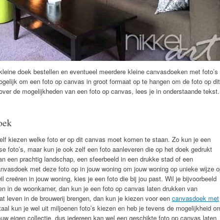
n kleine doek bestellen en eventueel meerdere kleine canvasdoeken met foto’s
gelijk om een foto op canvas in groot formaat op te hangen om de foto op dit
over de mogelijkheden van een foto op canvas, lees je in onderstaande tekst.
doek
zelf kiezen welke foto er op dit canvas moet komen te staan. Zo kun je een
se foto’s, maar kun je ook zelf een foto aanleveren die op het doek gedrukt
an een prachtig landschap, een sfeerbeeld in een drukke stad of een
canvasdoek met deze foto op in jouw woning om jouw woning op unieke wijze o
il creëren in jouw woning, kies je een foto die bij jou past. Wil je bijvoorbeeld
ren in de woonkamer, dan kun je een foto op canvas laten drukken van
wat leven in de brouwerij brengen, dan kun je kiezen voor een
canvasdoek met
taal kun je wel uit miljoenen foto’s kiezen en heb je tevens de mogelijkheid o
ouw eigen collectie, dus iedereen kan wel een geschikte foto op canvas laten