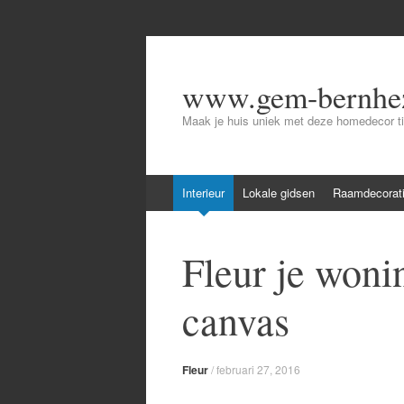
www.gem-bernhez
Maak je huis uniek met deze homedecor t
Skip
Interieur
Lokale gidsen
Raamdecorat
to
content
Fleur je woni
canvas
Fleur
/
februari 27, 2016