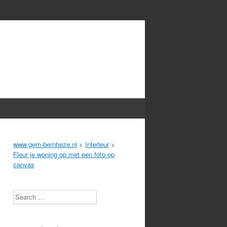
www.gem-bernheze.nl
>
Interieur
>
Fleur je woning op met een foto op
canvas
Search