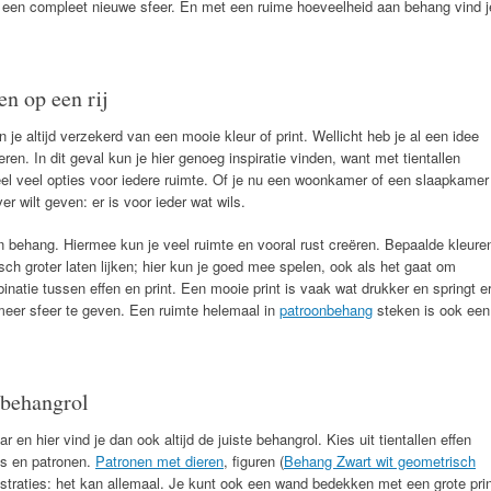
e een compleet nieuwe sfeer. En met een ruime hoeveelheid aan behang vind j
en op een rij
je altijd verzekerd van een mooie kleur of print. Wellicht heb je al een idee
eren. In dit geval kun je hier genoeg inspiratie vinden, want met tientallen
heel veel opties voor iedere ruimte. Of je nu een woonkamer of een slaapkamer
r wilt geven: er is voor ieder wat wils.
n behang. Hiermee kun je veel ruimte en vooral rust creëren. Bepaalde kleure
sch groter laten lijken; hier kun je goed mee spelen, ook als het gaat om
atie tussen effen en print. Een mooie print is vaak wat drukker en springt e
 meer sfeer te geven. Een ruimte helemaal in
patroonbehang
steken is ook een
 behangrol
r en hier vind je dan ook altijd de juiste behangrol. Kies uit tientallen effen
ts en patronen.
Patronen met dieren
, figuren (
Behang Zwart wit geometrisch
llustraties: het kan allemaal. Je kunt ook een wand bedekken met een grote pri