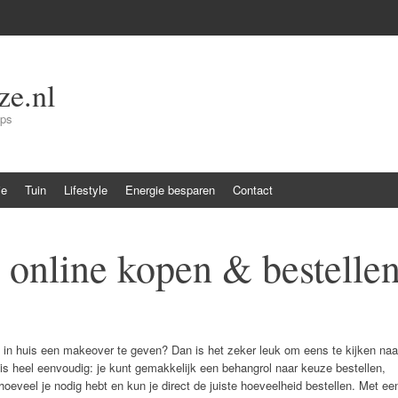
e.nl
ips
ie
Tuin
Lifestyle
Energie besparen
Contact
online kopen & bestelle
 in huis een makeover te geven? Dan is het zeker leuk om eens te kijken naa
s heel eenvoudig: je kunt gemakkelijk een behangrol naar keuze bestellen,
 hoeveel je nodig hebt en kun je direct de juiste hoeveelheid bestellen. Met ee