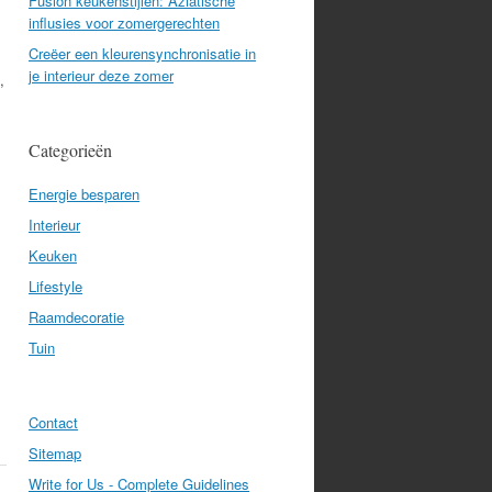
Fusion keukenstijlen: Aziatische
influsies voor zomergerechten
Creëer een kleurensynchronisatie in
je interieur deze zomer
,
Categorieën
Energie besparen
Interieur
Keuken
Lifestyle
Raamdecoratie
Tuin
Contact
Sitemap
Write for Us - Complete Guidelines