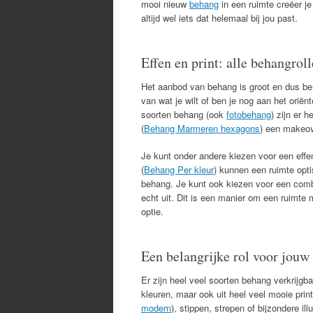
mooi nieuw
behang
in een ruimte creëer j
altijd wel iets dat helemaal bij jou past.
Effen en print: alle behangroll
Het aanbod van behang is groot en dus ben 
van wat je wilt of ben je nog aan het oriënt
soorten behang (ook
fotobehang
) zijn er 
(
Behang Marmeren hexagons
) een makeove
Je kunt onder andere kiezen voor een effe
(
Behang Per kleur
) kunnen een ruimte opti
behang. Je kunt ook kiezen voor een combin
echt uit. Dit is een manier om een ruimte
optie.
Een belangrijke rol voor jouw
Er zijn heel veel soorten behang verkrijgbaa
kleuren, maar ook uit heel veel mooie prin
modern
), stippen, strepen of bijzondere i