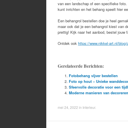
van een landschap of een specifieke foto.
kunt inrichten en het behang speelt hier een
Een behangrol bestellen doe je heel gemakk
maar ook dat je een behangrol kiest van d
prettig! Kijk naar het aanbod, bestel jouw 
Ontdek ook
https://www.nikkel-art.nl/blo
Gerelateerde Berichten:
Fotobehang vijver bestellen
Foto op hout – Unieke wanddecor
Sfeervolle decoratie voor een tijd
Moderne manieren van decoreren 
mei 24, 2022
in
Interieur
.