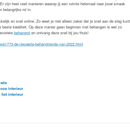
 Er zijn heel veel manieren waarop jij een ruimte helemaal naar jouw smaak
 belangrijke rol in.
elijk en snel online. Zo weet je niet alleen zeker dat je snel aan de slag kunt
e beste kwaliteit. Op deze manier gaan beginnen met behangen is wel zo
favoriete
behangrol
en ontvang deze snel bij jou thuis!
g/post/773-de-nieuwste-behangtrends-van-2022.html
atie
loos interieur
het interieur