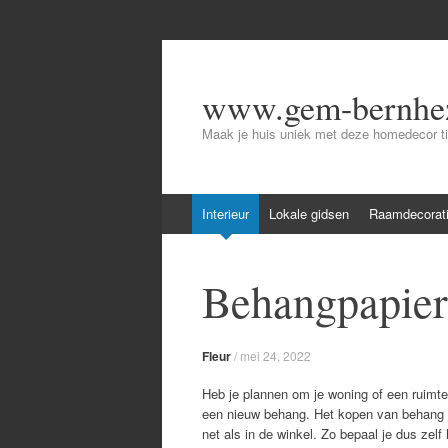
www.gem-bernhez
Maak je huis uniek met deze homedecor t
Skip
Interieur
Lokale gidsen
Raamdecorat
to
content
Behangpapier 
Fleur
/
mei 24, 2022
Heb je plannen om je woning of een ruimte
een nieuw behang. Het kopen van behang i
net als in de winkel. Zo bepaal je dus zelf