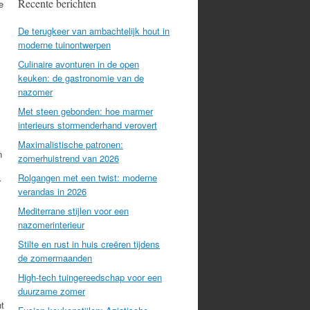
Recente berichten
e
De terugkeer van ambachtelijk hout in
moderne tuinontwerpen
Culinaire avonturen in de open
keuken: de gastronomie van de
nazomer
Met steen gebonden: hoe marmer
interieurs stormenderhand verovert
Maximalistische patronen:
n
zomerhuistrend van 2026
Rolgangen met een twist: moderne
r
verandas in 2026
Mediterrane stijlen voor een
nazomerinterieur
Stilte en rust in huis creëren tijdens
de zomermaanden
High-tech tuingereedschap voor een
duurzame zomer
nt