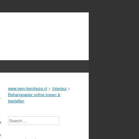
n
www.gem-bernheze.nl
>
Interieur
>
Behangpapier online kopen &
bestellen
Search
r
n